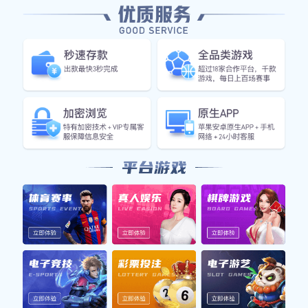
法甲俱乐部排名揭晓足球明星们的
实力对决与未来展望
2025-10-19 12:32:52
228
法甲俱乐部排名的揭晓，不仅是对各个球队在赛季表
现的一次总结，也是对未来发展的重要展望。在这篇
文章中，我们将从四个方面详细探讨法甲俱乐部的排
名及其背后的故事，包括明星球员的实力对决、球队
所展现出的战术变化、年轻球员的崛起以及俱乐部未
来的发展方向。通过对这些方面的深入分析，读者将
能够更全面地理解法甲联赛的现状及其潜在的发展趋
势。这不仅是一次足球赛事的回顾，更是对足球文化
和市场影响力的一次深度探讨。
1、明星球员实力对决
在法甲联赛中，各大球队聚集了众多顶级球星，他们
不仅是球队获胜的重要因素，更是比赛观赏性的保
证。随着新赛季的进行，梅西、内马尔和姆巴佩等巨
星之间的较量成为了无数球迷讨论的话题。他们各自