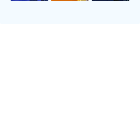
代表着不同的技术风格与战术理念，使得每场比赛都
充满悬念。
例如，在巴黎圣日耳曼与里昂队的交锋中，梅西用他
独特的传球视野为球队创造了多个进攻机会，而姆巴
佩则凭借其速度和突破能力屡屡撕开对方防线。这种
个人能力与团队配合相结合，让我们看到了足球运动
中的真正魅力。同时，这些明星球员之间也形成了竞
争关系，他们希望通过个人表现来赢得更高的荣誉。