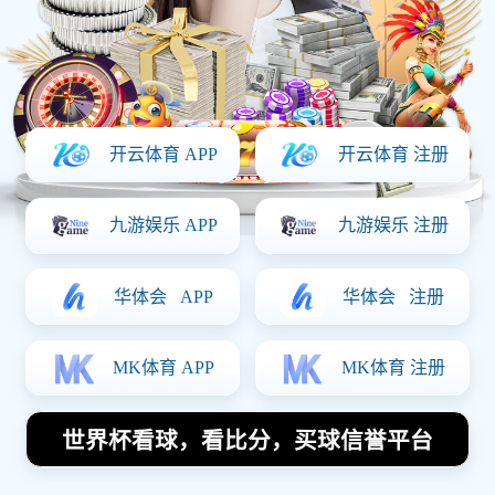
体育热点
Home
法甲俱乐部排名揭晓足球明星们的实力对决与未来展望