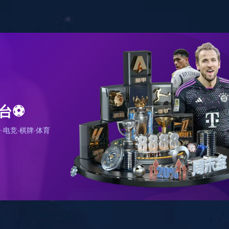
我们的邮箱地址:
致电我们:
dbfwkyhjq@126.com
15004133674
体育明星
集团服务
找到威廉希尔体育
体育热点
Home
伊普斯维奇主场迎战米堡双方争夺关键积分激战一触即