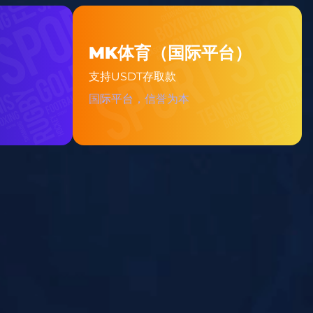
导航
解读williamhill威廉希尔
体育热点
体育明星
集团服务
找到威廉希尔体育