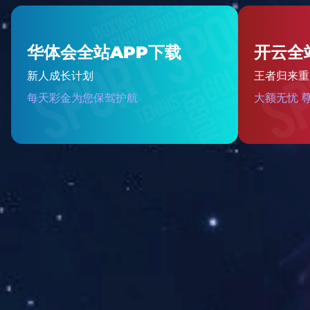
伊普斯维奇主场迎战米堡双方
2025-08-26 18:21:37
232
在即将到来的比赛中，伊普斯维奇将在主场
更是双方争夺关键积分的重要战役。伊普斯
利。而米堡则需要通过这场比赛来巩固自己
此本场比赛将充满悬念和激情。从球队阵容
方面来看，这场对决注定会成为一场精彩纷
出更加全面的比赛预览。
1、球队阵容分析
在即将进行的这场比赛中，伊普斯维奇与米
期状态上佳，球队核心球员表现突出，尤其
展现出了良好的进攻配合能力，多次打入对
援前锋并减轻后防压力。