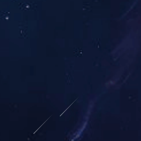
另一方面，米堡同样拥有不俗的阵容实力。
在客场作战时展现出顽强拼搏精神。米堡的
术水平，还具备不错的抗压能力。这对于本
总体而言，两队在阵容上各具优势，但如何