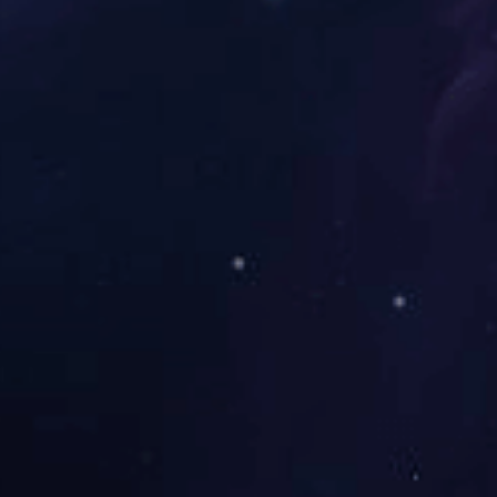
Comment
*
Post Comment