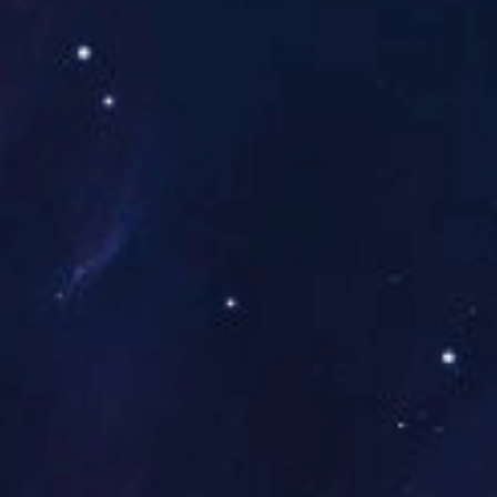
在经历了一段低迷期后，他们近期状态回暖，特别是
一些年轻球员逐渐崭露头角，他们不仅具备较高的技
赛季争取更高积分和提升士气都是至关重要的。
发挥这些优势，将直接影响到比赛结果。教练组在战