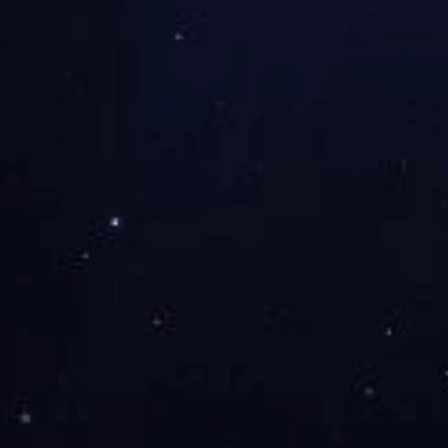
导航
英国·威廉希尔(williamhill)中文官方网
解读will
站✅🏆『jiaqitech.com』🏆✅是世界
体育热
顶级真人游戏让生活更精彩!威廉希尔
williamhill为国内游戏玩家打造的全球
体育明
最顶级乐趣游戏APP,提供下载、入
集团服
口、首页、平台、登陆、官网、二十
找到威
四小时专属客服在线服务!全球最安全,
最信誉,最公平的平台运营商!