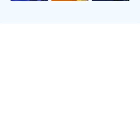
崛起，特别是在引入了一些高水平外援和本土球员
后，他们逐渐形成了一支具有竞争力的队伍。深圳队
以其顽强拼搏和不畏强敌的精神，在联赛中取得了一
系列优异成绩，让人刮目相看。
两个球队之间的历史交锋亦是值得关注的重要因素。
在过去几年的交手记录中，广东队略占上风，但深圳
队却多次给对手制造了麻烦。这种历史背景为双方接