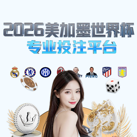
我们的邮箱地址:
dbfwkyhjq@126.com
致电我们:
15004133674