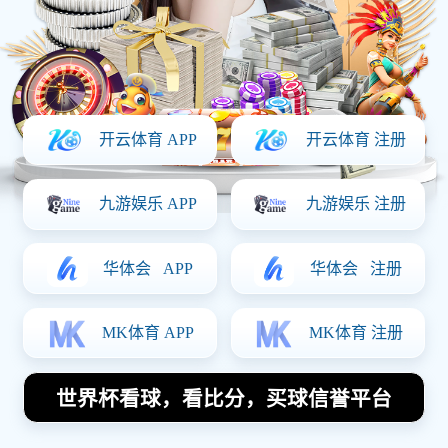
体育明星
Home
皇马客场2-1逆转比利亚雷亚尔，继续保持联赛不败战绩